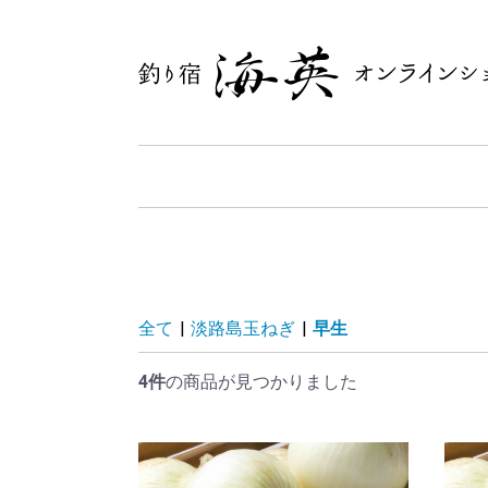
全て
|
淡路島玉ねぎ
|
早生
4件
の商品が見つかりました